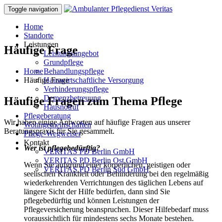
Toggle navigation
Home
Standorte
Leistungen
Häufige Frage
Leistungsangebot
Grundpflege
Home
Behandlungspflege
Häufige Frage
Hauswirtschaftliche Versorgung
Verhinderungspflege
Demenzbetreuung
Häufige Fragen zum Thema Pflege
Hausnotruf
Pflegeberatung
Wir haben einige Antworten auf häufige Fragen aus unserer
Wohngemeinschaften
Beratungspraxis für Sie gesammelt.
Pflege-Wegweiser
Kontakt
Wer ist pflegebedürftig?
VERITAS PD Berlin GmbH
VERITAS PD Berlin Ost GmbH
Wenn Sie aufgrund einer körperlichen, geistigen oder
VERITAS PD Berlin Süd GmbH
seelischen Krankheit oder Behinderung bei den regelmäßig
wiederkehrenden Verrichtungen des täglichen Lebens auf
längere Sicht der Hilfe bedürfen, dann sind Sie
pflegebedürftig und können Leistungen der
Pflegeversicherung beanspruchen. Dieser Hilfebedarf muss
voraussichtlich für mindestens sechs Monate bestehen.